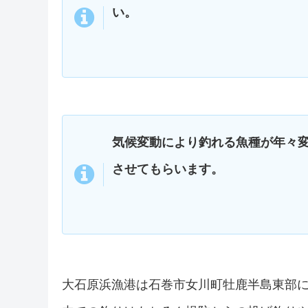
い。
気候変動により釣れる魚種が年々
させてもらいます。
大石原浜漁港は石巻市女川町牡鹿半島東部