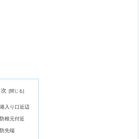
目次
港入り口近辺
防根元付近
防先端