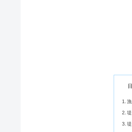
漁
堤
堤