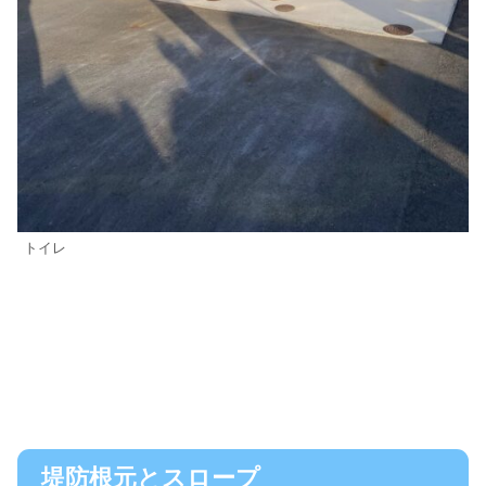
トイレ
堤防根元とスロープ