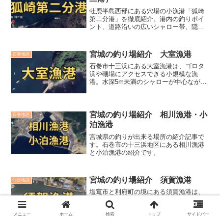
牡鹿半島西部にある穴場の小漁港「狐崎
第二分港」を徹底紹介。港内の釣りポイ
ント、道路沿いの広いシャロー帯、隠れ
家的な狐崎浜の魅力、浅場ならではの底
質や藻場の特徴を分かりやすく解説。根
魚狙いにも最適なフィールドを詳しく紹
宮城の釣り場紹介 大室漁港
石巻地区
介します。
石巻市十三浜にある大室漁港は、ゴロタ
浜や磯場にアクセスできる小規模な漁
港。水深5m未満のシャローが中心なが
ら、岩礁帯が広がり根魚の魚影が濃いの
が特徴。アイナメ、ソイ狙いに最適な釣
りスポットを詳しく紹介します。
宮城の釣り場紹介 相川漁港・小
石巻地区
泊漁港
宮城県の釣りが出来る場所の紹介記事で
す。石巻市の十三浜地区にある相川漁港
と小泊漁港の紹介です。
宮城の釣り場紹介 須賀漁港
仙台地区
塩竃市と利府町の境にある須賀漁港は、
住宅街にひっそりと佇む小規模な漁港。
非常に穏やかな港内でハゼ釣りなど小物
メニュー
ホーム
検索
トップ
サイドバー
釣りが楽しめます。アクセスも良く、の