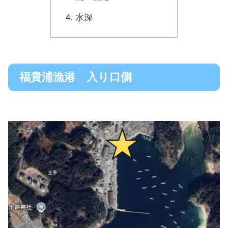
水深
福貴浦漁港 入り口側