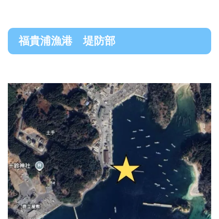
福貴浦漁港 堤防部