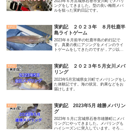
2023年６月宮城県石巻市女川町でメバリ
ングをしてきました。型の良い梅雨メバ
ルを狙った実釣日記です。
実釣記 ２０２３年 ８月牡鹿半
実釣記
島ライトゲーム
2023年８月前半の牡鹿半島の釣行記で
す。真夏の夜にアジングをメインのライ
トゲームをしてきたのですが，アジ以外
にもたくさんのゲストが来てくれた釣行
でした。
実釣記 ２０２３年５月女川メバ
実釣記
リング
2023年5月宮城県女川町でメバリングをし
た体験記です。海の状況、釣果などをお
届けします。
実釣記 2023年5月 雄勝メバリン
実釣記
グ
2023年５月に宮城県石巻市雄勝町にメバ
リングにやってきました。メバリングも
ハイシーズンに突入しています。そろそ
ろサイズを出したいとこと。新規開拓も