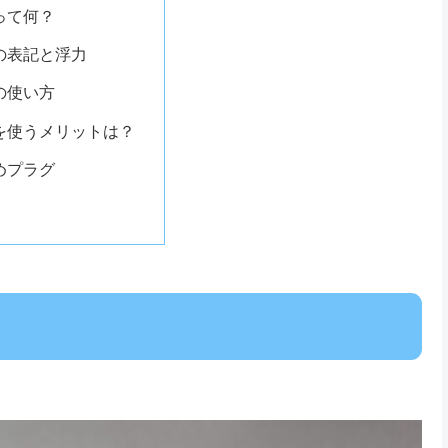
って何？
の表記と浮力
の使い方
を使うメリットは？
めプラグ